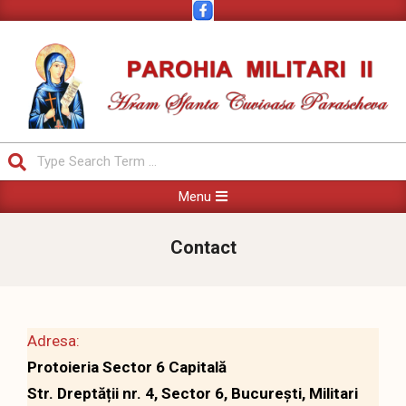
Skip
to
content
Parohia
Search
Militari
Primary
II
Menu
Navigation
Menu
Contact
Adresa:
Protoieria Sector 6 Capitală
Str. Dreptății nr. 4, Sector 6, București, Militari