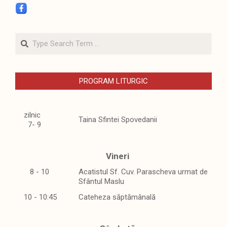
Search
PROGRAM LITURGIC
zilnic
Taina Sfintei Spovedanii
7- 9
Vineri
8 - 10
Acatistul Sf. Cuv. Parascheva urmat de
Sfântul Maslu
10 - 10:45
Cateheza săptămânală