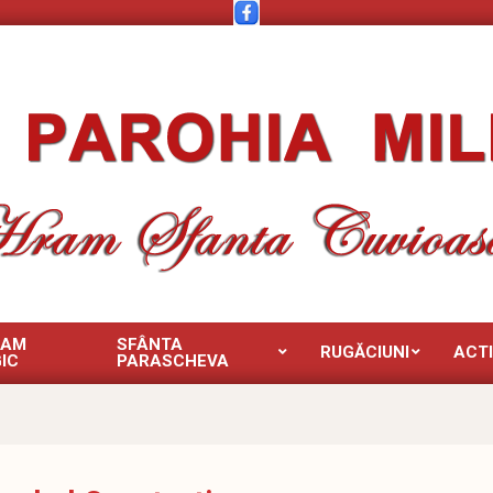
RAM
SFÂNTA
RUGĂCIUNI
ACTI
IC
PARASCHEVA
Primary
Navigation
Menu