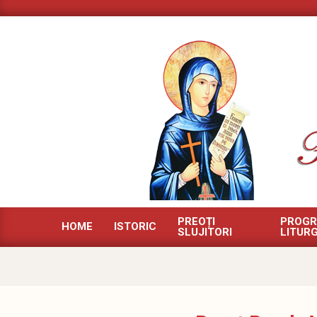
Skip
to
content
Parohia
PREOȚI
PROG
HOME
ISTORIC
Militari
SLUJITORI
LITURG
II